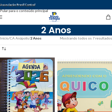
Associação Brasil Central
Pular para a navegação
Pular para o conteúdo principal
2 Anos
Início
/
CA Anápolis
/
2 Anos
Mostrando todos os 7 resultados