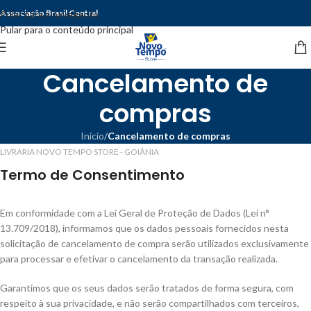
Associação Brasil Central
Pular para a navegação
Pular para o conteúdo principal
Cancelamento de
compras
Início
/
Cancelamento de compras
LIVRARIA NOVO TEMPO STORE - GOIÂNIA
Termo de Consentimento
Em conformidade com a Lei Geral de Proteção de Dados (Lei n°
13.709/2018), informamos que os dados pessoais fornecidos nesta
solicitação de cancelamento de compra serão utilizados exclusivamente
para processar e efetivar o cancelamento da transação realizada.
Garantimos que os seus dados serão tratados de forma segura, com
respeito à sua privacidade, e não serão compartilhados com terceiros,