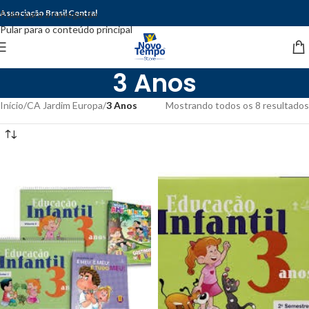
Associação Brasil Central
Pular para a navegação
Pular para o conteúdo principal
3 Anos
Início
/
CA Jardim Europa
/
3 Anos
Mostrando todos os 8 resultados