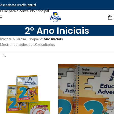
Associação Brasil Central
Pular para a navegação
Pular para o conteúdo principal
2º Ano Iniciais
Início
/
CA Jardim Europa
/
2º Ano Iniciais
Mostrando todos os 10 resultados