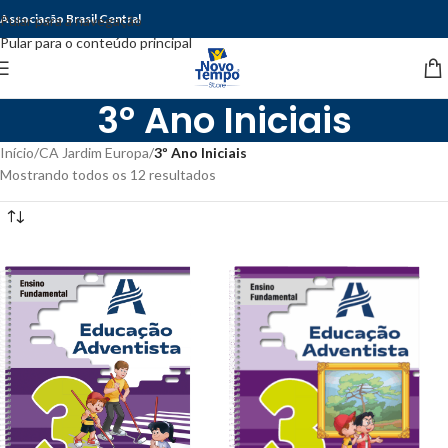
Associação Brasil Central
Pular para a navegação
Pular para o conteúdo principal
3º Ano Iniciais
Início
/
CA Jardim Europa
/
3º Ano Iniciais
Mostrando todos os 12 resultados