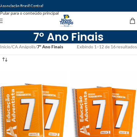
Associação Brasil Central
Pular para a navegação
Pular para o conteúdo principal
7º Ano Finais
Início
/
CA Anápolis
/
7º Ano Finais
Exibindo 1–12 de 16 resultados