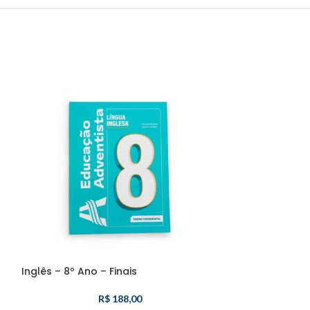
Inglês – 8º Ano – Finais
Maremoto – 6º A
R$
188,00