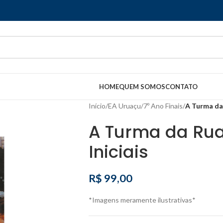
HOME
QUEM SOMOS
CONTATO
Início
/
EA Uruaçu
/
7º Ano Finais
/
A Turma da 
A Turma da Rua
Iniciais
R$
99,00
*Imagens meramente ilustrativas*