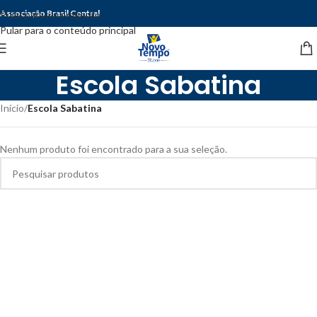
Associação Brasil Central
Pular para a navegação
Pular para o conteúdo principal
Escola Sabatina
Início
/
Escola Sabatina
Nenhum produto foi encontrado para a sua seleção.