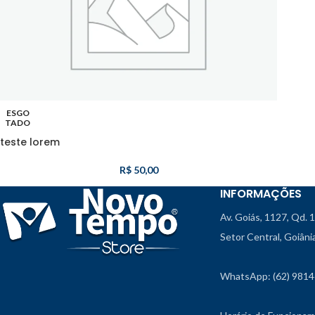
ESGO
TADO
teste lorem
R$
50,00
INFORMAÇÕES
Av. Goiás, 1127, Qd. 
Setor Central, Goiân
WhatsApp: (62) 981