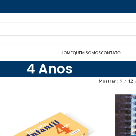
HOME
QUEM SOMOS
CONTATO
4 Anos
Mostrar
9
12