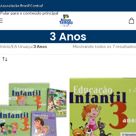
Associação Brasil Central
Pular para a navegação
Pular para o conteúdo principal
3 Anos
Início
/
EA Uruaçu
/
3 Anos
Mostrando todos os 7 resultados