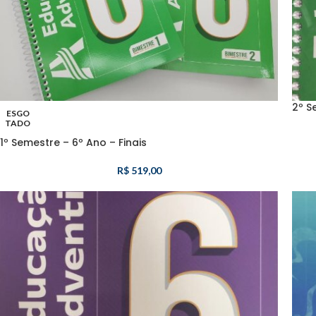
2º S
ESGO
TADO
1º Semestre – 6º Ano – Finais
R$
519,00