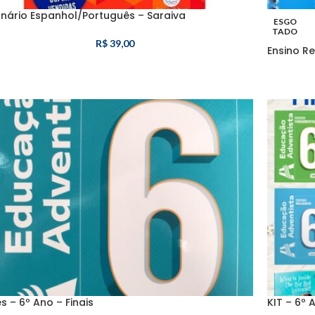
onário Espanhol/Português – Saraiva
ESGO
TADO
R$
39,00
Ensino Re
ês – 6º Ano – Finais
KIT – 6º 