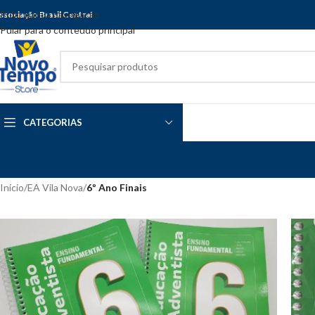
Pular para a navegação
ssociação Brasil Central
Pular para o conteúdo principal
CATEGORIAS
Início
/
EA Vila Nova
/
6º Ano Finais