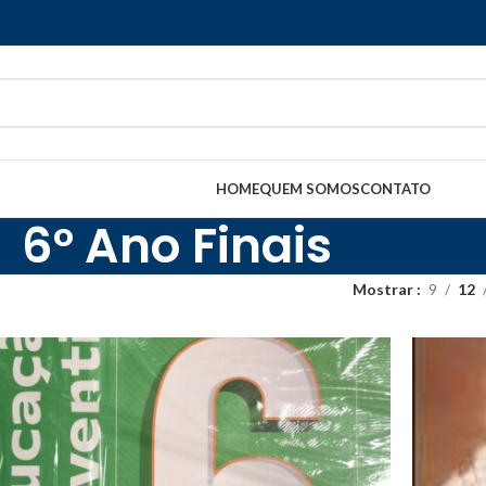
HOME
QUEM SOMOS
CONTATO
6º Ano Finais
Mostrar
9
12