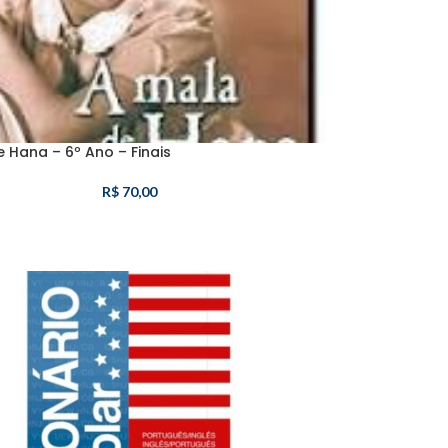
 Hana – 6º Ano – Finais
R$
70,00