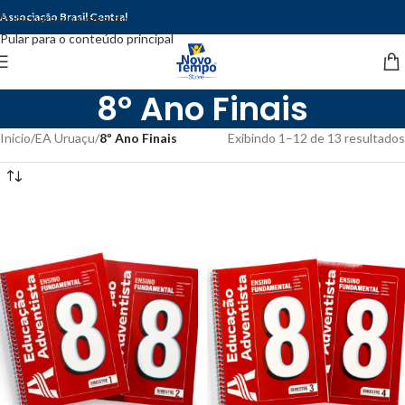
Associação Brasil Central
Pular para a navegação
Pular para o conteúdo principal
8º Ano Finais
Início
/
EA Uruaçu
/
8º Ano Finais
Exibindo 1–12 de 13 resultados