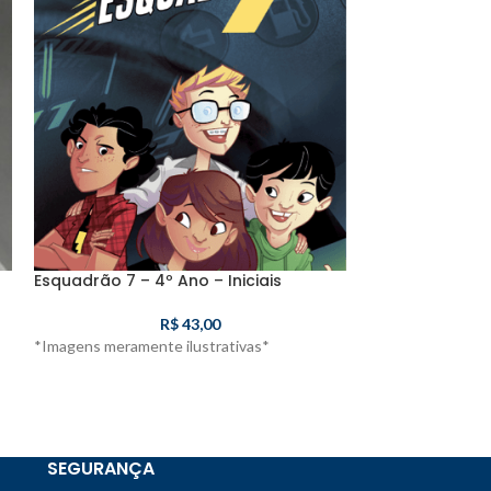
Esquadrão 7 – 4º Ano – Iniciais
Eu Sou Malala –
R$
43,00
*Imagens meramente ilustrativas*
*Imagens meramen
SEGURANÇA