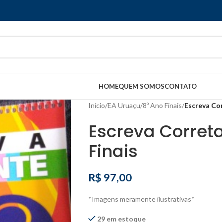
HOME
QUEM SOMOS
CONTATO
Início
/
EA Uruaçu
/
8º Ano Finais
/
Escreva Cor
Escreva Corret
Finais
R$
97,00
*Imagens meramente ilustrativas*
29 em estoque