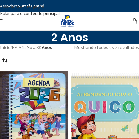
Associação Brasil Central
Pular para a navegação
Pular para o conteúdo principal
2 Anos
Início
/
EA Vila Nova
/
2 Anos
Mostrando todos os 7 resultados