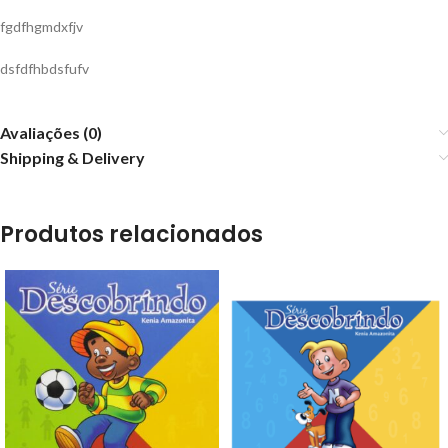
fgdfhgmdxfjv
dsfdfhbdsfufv
Avaliações (0)
Shipping & Delivery
Produtos relacionados