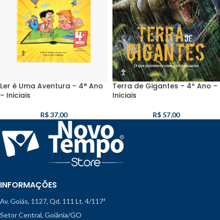
Ler é Uma Aventura – 4° Ano
Terra de Gigantes – 4º Ano –
– Iniciais
Iniciais
R$
37,00
R$
57,00
INFORMAÇÕES
Av. Goiás, 1127, Qd. 111 Lt. 4/117ª
Setor Central, Goiânia/GO