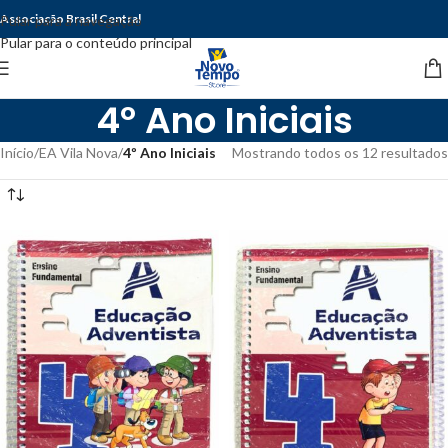
Associação Brasil Central
Pular para a navegação
Pular para o conteúdo principal
4º Ano Iniciais
Início
/
EA Vila Nova
/
4º Ano Iniciais
Mostrando todos os 12 resultados