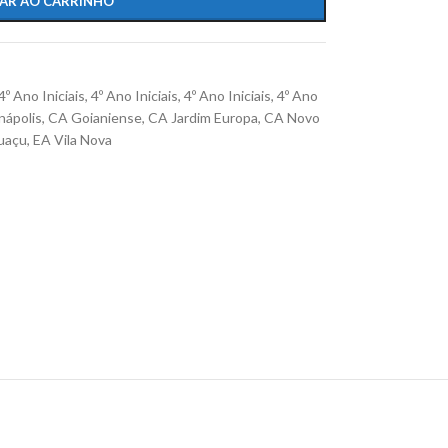
AR AO CARRINHO
4º Ano Iniciais
,
4º Ano Iniciais
,
4º Ano Iniciais
,
4º Ano
ápolis
,
CA Goianiense
,
CA Jardim Europa
,
CA Novo
uaçu
,
EA Vila Nova