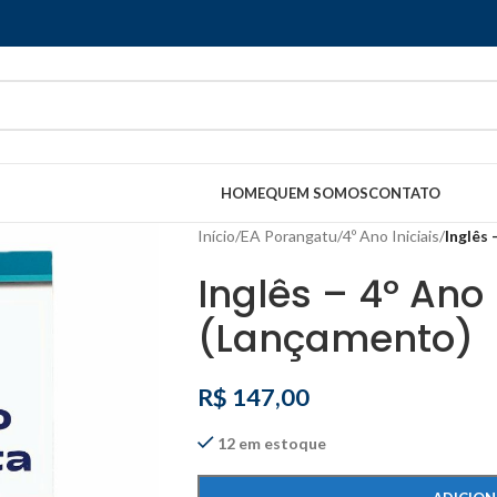
HOME
QUEM SOMOS
CONTATO
Início
/
EA Porangatu
/
4º Ano Iniciais
/
Inglês 
Inglês – 4º Ano 
(Lançamento)
R$
147,00
12 em estoque