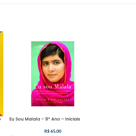
o
Eu Sou Malala – 9º Ano – Iniciais
Inglês – 8º Ano 
R$
65,00