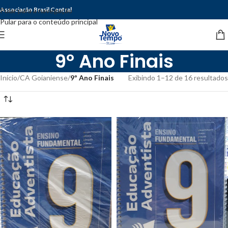
Associação Brasil Central
Pular para a navegação
Pular para o conteúdo principal
9º Ano Finais
Início
/
CA Goianiense
/
9º Ano Finais
Exibindo 1–12 de 16 resultados