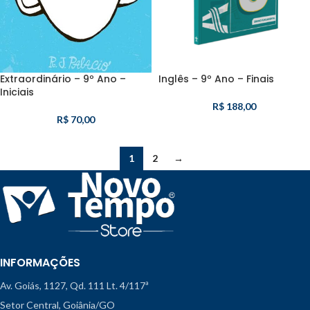
Extraordinário – 9º Ano –
Inglês – 9º Ano – Finais
Iniciais
R$
188,00
R$
70,00
1
2
→
INFORMAÇÕES
Av. Goiás, 1127, Qd. 111 Lt. 4/117ª
Setor Central, Goiânia/GO