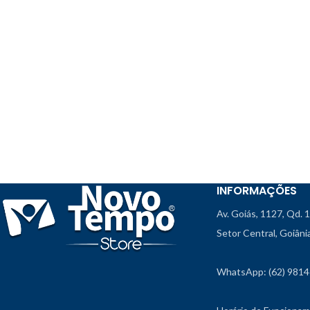
INFORMAÇÕES
Av. Goiás, 1127, Qd. 
Setor Central, Goiân
WhatsApp: (62) 981