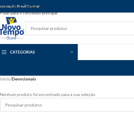
Pular para a navegação
ssociação Brasil Central
Pular para o conteúdo principal
CATEGORIAS
Início
/
Devocionais
Nenhum produto foi encontrado para a sua seleção.