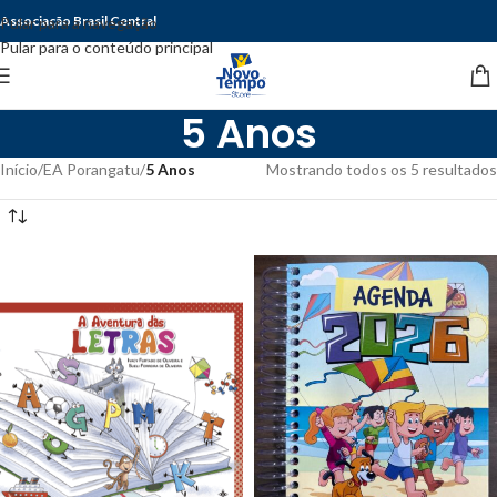
Associação Brasil Central
Pular para a navegação
Pular para o conteúdo principal
5 Anos
Início
/
EA Porangatu
/
5 Anos
Mostrando todos os 5 resultados