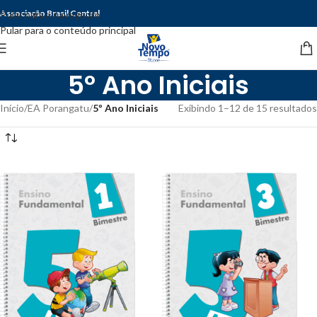
Associação Brasil Central
Pular para a navegação
Pular para o conteúdo principal
5º Ano Iniciais
Início
/
EA Porangatu
/
5º Ano Iniciais
Exibindo 1–12 de 15 resultados