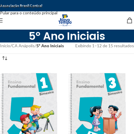
Associação Brasil Central
Pular para a navegação
Pular para o conteúdo principal
5º Ano Iniciais
Início
/
CA Anápolis
/
5º Ano Iniciais
Exibindo 1–12 de 15 resultados