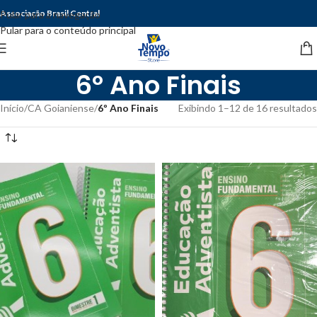
Associação Brasil Central
Pular para a navegação
Pular para o conteúdo principal
6º Ano Finais
Início
/
CA Goianiense
/
6º Ano Finais
Exibindo 1–12 de 16 resultados