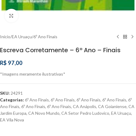
Clique para ampliar
Início
/
EA Uruaçu
/
6º Ano Finais
Escreva Corretamente – 6º Ano – Finais
R$
97,00
*Imagens meramente ilustrativas*
SKU:
24291
Categorias:
6º Ano Finais
,
6º Ano Finais
,
6º Ano Finais
,
6º Ano Finais
,
6º
Ano Finais
,
6º Ano Finais
,
6º Ano Finais
,
CA Anápolis
,
CA Goianiense
,
CA
Jardim Europa
,
CA Novo Mundo
,
CA Setor Pedro Ludovico
,
EA Uruaçu
,
EA Vila Nova