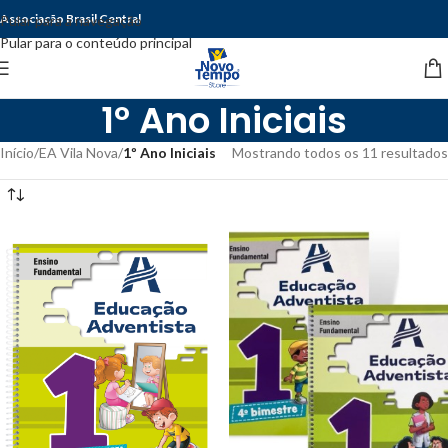
Associação Brasil Central
Pular para a navegação
Pular para o conteúdo principal
1º Ano Iniciais
Início
/
EA Vila Nova
/
1º Ano Iniciais
Mostrando todos os 11 resultados