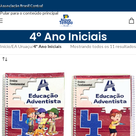
Associação Brasil Central
Pular para a navegação
Pular para o conteúdo principal
4º Ano Iniciais
Início
/
EA Uruaçu
/
4º Ano Iniciais
Mostrando todos os 11 resultados