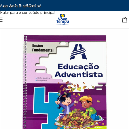
Associação Brasil Central
Pular para a navegação
Pular para o conteúdo principal