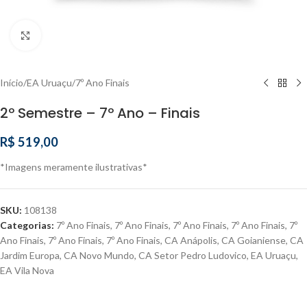
Clique para ampliar
Início
/
EA Uruaçu
/
7º Ano Finais
2º Semestre – 7º Ano – Finais
R$
519,00
*Imagens meramente ilustrativas*
SKU:
108138
Categorias:
7º Ano Finais
,
7º Ano Finais
,
7º Ano Finais
,
7º Ano Finais
,
7º
Ano Finais
,
7º Ano Finais
,
7º Ano Finais
,
CA Anápolis
,
CA Goianiense
,
CA
Jardim Europa
,
CA Novo Mundo
,
CA Setor Pedro Ludovico
,
EA Uruaçu
,
EA Vila Nova