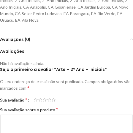
Iniciais
,
2º Ano Iniciais
,
2º Ano Iniciais
,
2º Ano Iniciais
,
2º Ano Iniciais
,
2º
Ano Iniciais
,
CA Anápolis
,
CA Goianiense
,
CA Jardim Europa
,
CA Novo
Mundo
,
CA Setor Pedro Ludovico
,
EA Porangatu
,
EA Rio Verde
,
EA
Uruaçu
,
EA Vila Nova
Avaliações (0)
Avaliações
Não há avaliações ainda.
Seja o primeiro a avaliar “Arte – 2º Ano – Iniciais”
O seu endereço de e-mail não será publicado.
Campos obrigatórios são
*
marcados com
*
Sua avaliação
*
Sua avaliação sobre o produto