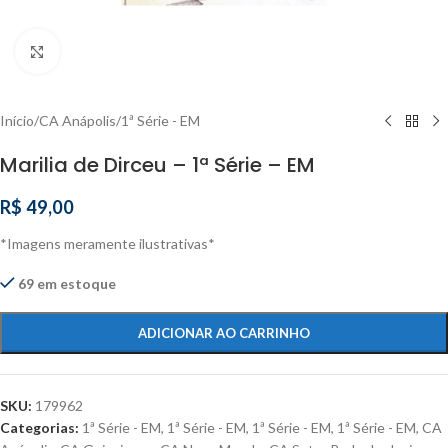
Clique para ampliar
Início
/
CA Anápolis
/
1ª Série - EM
Marilia de Dirceu – 1ª Série – EM
R$
49,00
*Imagens meramente ilustrativas*
69 em estoque
ADICIONAR AO CARRINHO
SKU:
179962
Categorias:
1ª Série - EM
,
1ª Série - EM
,
1ª Série - EM
,
1ª Série - EM
,
CA