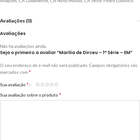
Anápolis
,
CA Goianiense
,
CA Novo Mundo
,
CA Setor Pedro Ludovico
Avaliações (0)
Avaliações
Não há avaliações ainda.
Seja o primeiro a avaliar “Marilia de Dirceu – 1ª Série – EM”
O seu endereço de e-mail não será publicado.
Campos obrigatórios são
*
marcados com
*
Sua avaliação
*
Sua avaliação sobre o produto