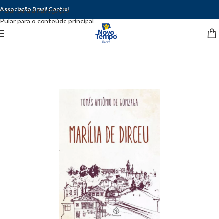
Associação Brasil Central
Pular para a navegação
Pular para o conteúdo principal