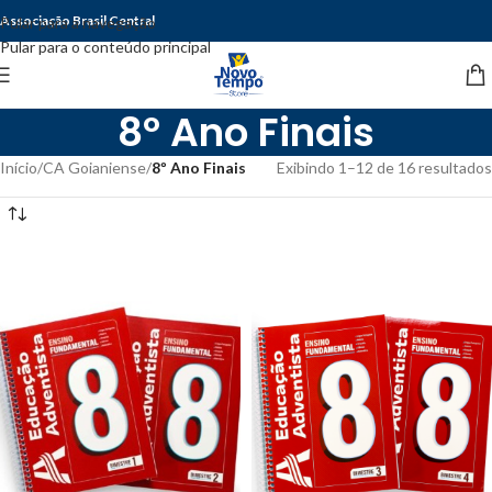
Associação Brasil Central
Pular para a navegação
Pular para o conteúdo principal
8º Ano Finais
Início
/
CA Goianiense
/
8º Ano Finais
Exibindo 1–12 de 16 resultados