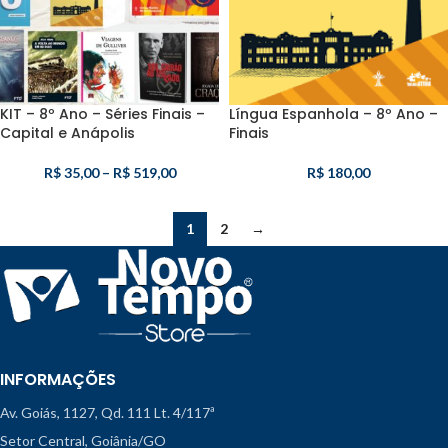
KIT – 8º Ano – Séries Finais –
Língua Espanhola – 8º Ano –
Capital e Anápolis
Finais
R$
35,00
–
R$
519,00
R$
180,00
1
2
→
INFORMAÇÕES
Av. Goiás, 1127, Qd. 111 Lt. 4/117ª
Setor Central, Goiânia/GO