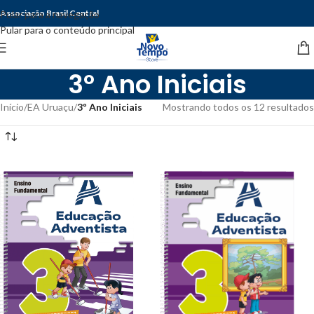
Associação Brasil Central
Pular para a navegação
Pular para o conteúdo principal
3º Ano Iniciais
Início
/
EA Uruaçu
/
3º Ano Iniciais
Mostrando todos os 12 resultados