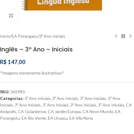
Clique para ampliar
Início
/
EA Porangatu
/
3º Ano Iniciais
Inglês – 3º Ano – Iniciais
R$
147,00
*Imagens meramente ilustrativas*
SKU:
365983
Categorias:
3º Ano Iniciais
,
3º Ano Iniciais
,
3º Ano Iniciais
,
3º Ano
Iniciais
,
3º Ano Iniciais
,
3º Ano Iniciais
,
3º Ano Iniciais
,
3º Ano Iniciais
,
CA
Anápolis
,
CA Goianiense
,
CA Jardim Europa
,
CA Novo Mundo
,
EA
Porangatu
,
EA Rio Verde
,
EA Uruaçu
,
EA Vila Nova