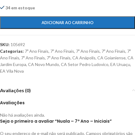
34 em estoque
ADICIONAR AO CARRINHO
SKU:
105692
Categorias:
7º Ano Finais
,
7º Ano Finais
,
7º Ano Finais
,
7º Ano Finais
,
7º
Ano Finais
,
7º Ano Finais
,
7º Ano Finais
,
CA Anápolis
,
CA Goianiense
,
CA
Jardim Europa
,
CA Novo Mundo
,
CA Setor Pedro Ludovico
,
EA Uruaçu
,
EA Vila Nova
Avaliações (0)
Avaliações
Não há avaliações ainda.
Seja o primeiro a avaliar “Nuala – 7º Ano – Iniciais”
O seu endereço de e-mail não será publicado.
Campos obrigatórios são