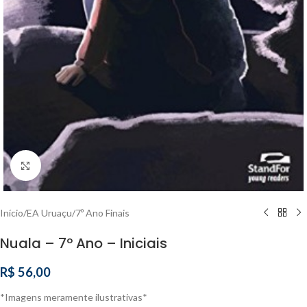
Clique para ampliar
Início
/
EA Uruaçu
/
7º Ano Finais
Nuala – 7º Ano – Iniciais
R$
56,00
*Imagens meramente ilustrativas*