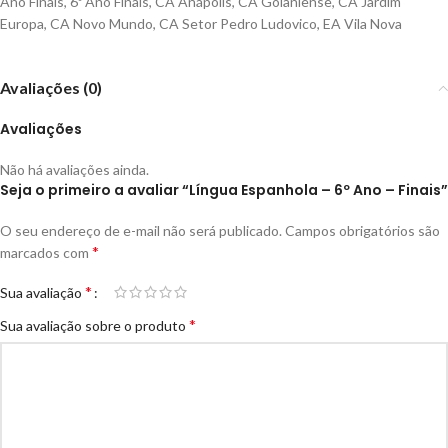
Ano Finais
,
6º Ano Finais
,
CA Anápolis
,
CA Goianiense
,
CA Jardim
Europa
,
CA Novo Mundo
,
CA Setor Pedro Ludovico
,
EA Vila Nova
Avaliações (0)
Avaliações
Não há avaliações ainda.
Seja o primeiro a avaliar “Língua Espanhola – 6º Ano – Finais”
O seu endereço de e-mail não será publicado.
Campos obrigatórios são
*
marcados com
*
Sua avaliação
*
Sua avaliação sobre o produto