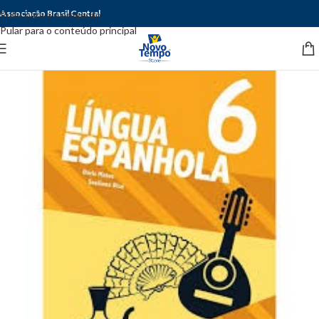
Associação Brasil Central
Pular para a navegação
Pular para o conteúdo principal