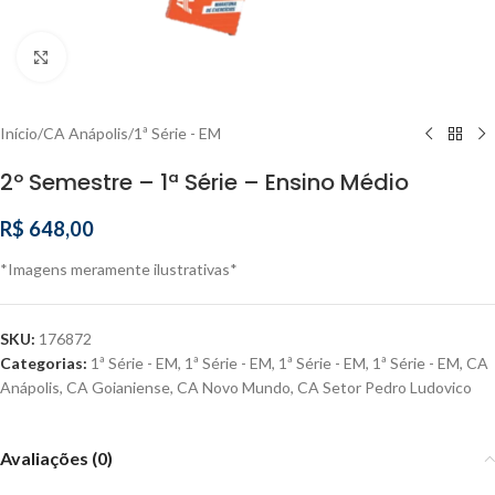
Clique para ampliar
Início
/
CA Anápolis
/
1ª Série - EM
2º Semestre – 1ª Série – Ensino Médio
R$
648,00
*Imagens meramente ilustrativas*
SKU:
176872
Categorias:
1ª Série - EM
,
1ª Série - EM
,
1ª Série - EM
,
1ª Série - EM
,
CA
Anápolis
,
CA Goianiense
,
CA Novo Mundo
,
CA Setor Pedro Ludovico
Avaliações (0)