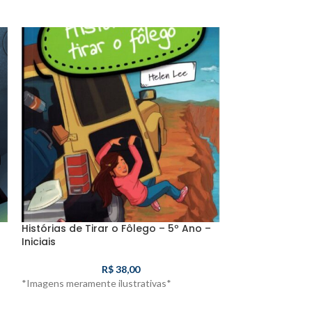
Histórias de Tirar o Fôlego – 5º Ano –
Milionário da 
Iniciais
Iniciais
R$
38,00
*Imagens meramente ilustrativas*