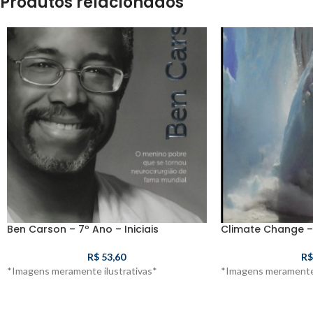
Produtos relacionados
Ben Carson – 7º Ano – Iniciais
Climate Change – 
R$
53,60
R$
*Imagens meramente ilustrativas*
*Imagens meramente 