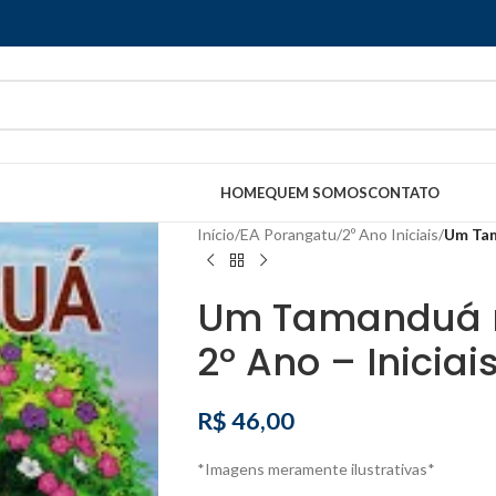
HOME
QUEM SOMOS
CONTATO
Início
/
EA Porangatu
/
2º Ano Iniciais
/
Um Tam
Um Tamanduá n
2º Ano – Iniciai
R$
46,00
*Imagens meramente ilustrativas*