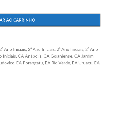
AR AO CARRINHO
2º Ano Iniciais
,
2º Ano Iniciais
,
2º Ano Iniciais
,
2º Ano
 Iniciais
,
CA Anápolis
,
CA Goianiense
,
CA Jardim
udovico
,
EA Porangatu
,
EA Rio Verde
,
EA Uruaçu
,
EA