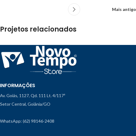
Mais antigo
Projetos relacionados
Leo uteu ullamcorper
Kitchen
INFORMAÇÕES
Av. Goiás, 1127, Qd. 111 Lt. 4/117ª
Setor Central, Goiânia/GO
WhatsApp: (62) 98146-2408