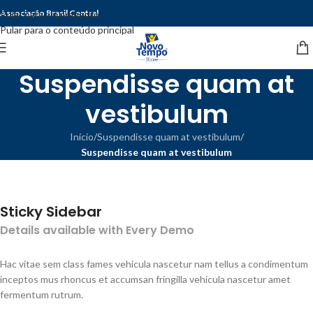
Associação Brasil Central
Pular para a navegação
Pular para o conteúdo principal
Suspendisse quam at
vestibulum
Início
/
Suspendisse quam at vestibulum
/
Suspendisse quam at vestibulum
Sticky Sidebar
Details available with Every Demo
Hac vitae sem class fames vehicula nascetur nam tellus a condimentum
inceptos mus rhoncus et accumsan fringilla vehicula nascetur amet
fermentum rutrum.