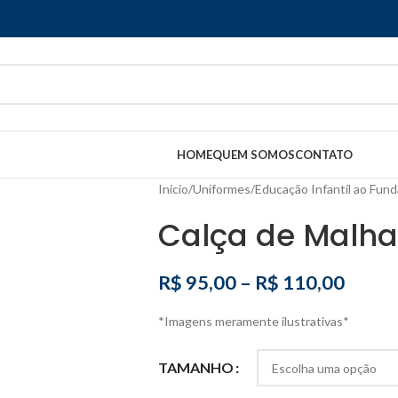
HOME
QUEM SOMOS
CONTATO
Início
/
Uniformes
/
Educação Infantil ao Fund
Calça de Malha
R$
95,00
–
R$
110,00
*Imagens meramente ilustrativas*
TAMANHO