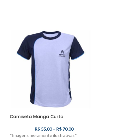
Camiseta Manga Curta
Camiseta Polo 
R$
55,00
–
R$
70,00
R$
7
*Imagens meramente ilustrativas*
*Imagens meramen