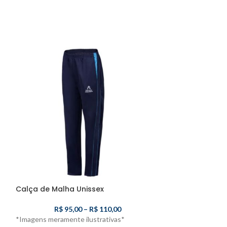
Calça de Malha Unissex
Camiseta Mang
R$
95,00
–
R$
110,00
R$
5
*Imagens meramente ilustrativas*
*Imagens meramen