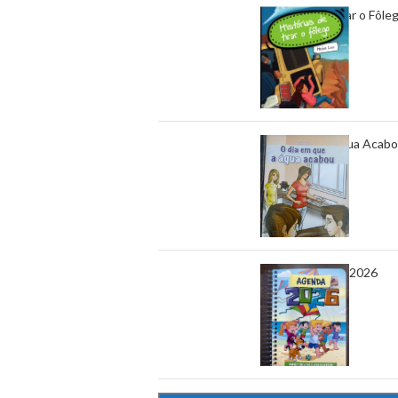
Histórias de Tirar o Fôleg
91 em estoque
R$
38,00
O Dia Que a Água Acabou 
192 em estoque
R$
42,00
Agenda Infantil 2026
Ler mais
Fora de estoque
R$
39,00