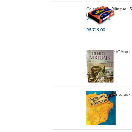
Coleção SIE - Bilíngue - 5
6 em estoque
R$
719,00
Olhos Virtuais - 5º Ano - 
-
+
78 em estoque
R$
41,00
Surpresas e Aventuras - 5
198 em estoque
R$
30,00