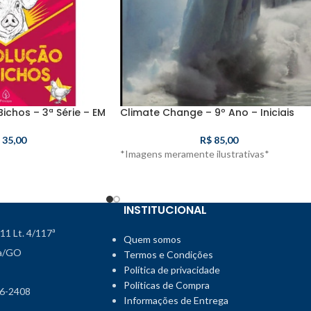
ichos – 3ª Série – EM
Climate Change – 9º Ano – Iniciais
35,00
R$
85,00
*Imagens meramente ilustrativas*
INSTITUCIONAL
111 Lt. 4/117ª
Quem somos
ia/GO
Termos e Condições
Política de privacidade
Políticas de Compra
46-2408
Informações de Entrega