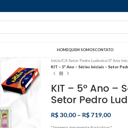
HOME
QUEM SOMOS
CONTATO
Início
/
CA Setor Pedro Ludovico
/
5º Ano Inic
KIT – 5º Ano – Séries Iniciais – Setor Pe
KIT – 5º Ano – S
Setor Pedro Lud
R$
30,00
–
R$
719,00
*Imagens meramente ilustrativas*