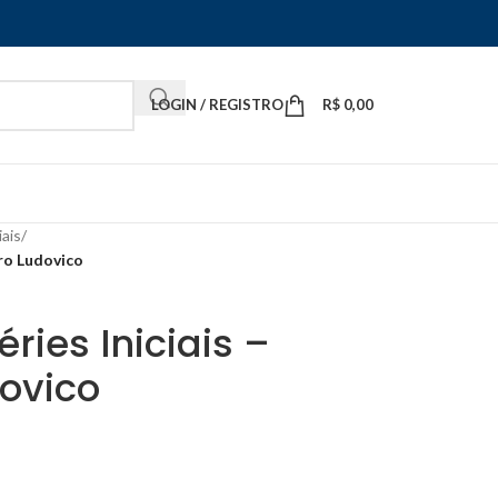
LOGIN / REGISTRO
R$
0,00
iais
/
dro Ludovico
éries Iniciais –
ovico