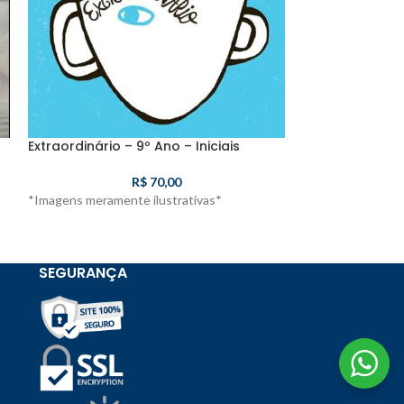
Extraordinário – 9º Ano – Iniciais
Milionário da 
Iniciais
R$
70,00
*Imagens meramente ilustrativas*
SEGURANÇA