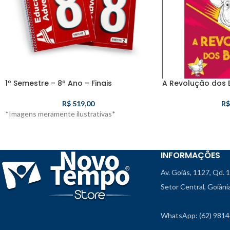
1º Semestre – 8º Ano – Finais
A Revolução dos B
R$
519,00
R$
*Imagens meramente ilustrativas*
INFORMAÇÕES
Av. Goiás, 1127, Qd. 
Setor Central, Goiân
WhatsApp: (62) 981