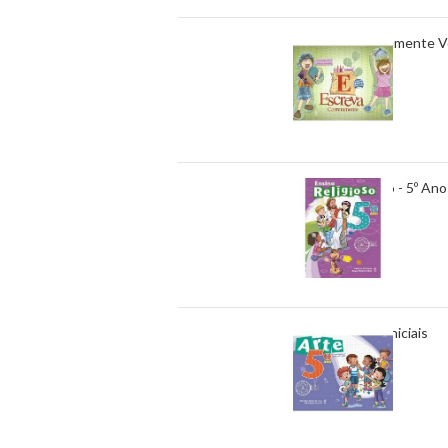
Escreva Corretamente Vo
62 em estoque
R$
97,00
Ensino Religioso - 5º Ano 
7 em estoque
R$
126,00
Arte - 5º Ano - Iniciais
8 em estoque
R$
94,00