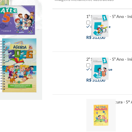
1º Semestre - 5º Ano - Ini
0 em estoque
R$
313,00
2º Semestre - 5º Ano - Ini
47 em estoque
R$
313,00
Ler é Uma Aventura - 5° A
11 em estoque
R$
37,00