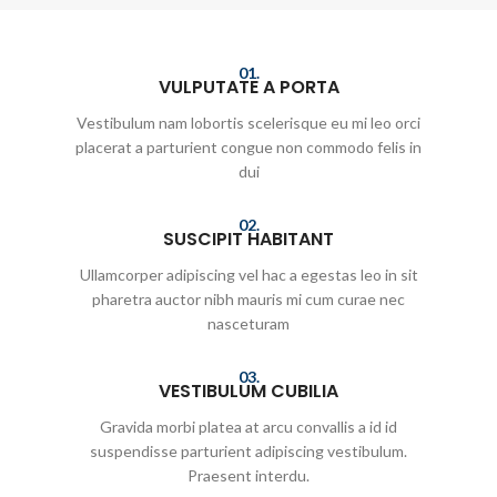
01.
VULPUTATE A PORTA
Vestibulum nam lobortis scelerisque eu mi leo orci
placerat a parturient congue non commodo felis in
dui
02.
SUSCIPIT HABITANT
Ullamcorper adipiscing vel hac a egestas leo in sit
pharetra auctor nibh mauris mi cum curae nec
nasceturam
03.
VESTIBULUM CUBILIA
Gravida morbi platea at arcu convallis a id id
suspendisse parturient adipiscing vestibulum.
Praesent interdu.