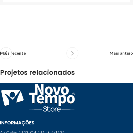
Mais recente
Mais antigo
Projetos relacionados
Rhoncus quisque sollicitudin
Decor
INFORMAÇÕES
Av. Goiás, 1127, Qd. 111 Lt. 4/117ª