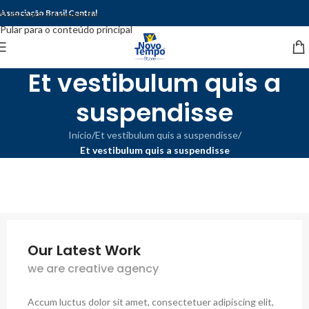
Associação Brasil Central
Pular para a navegação
Pular para o conteúdo principal
Et vestibulum quis a
suspendisse
Início
/
Et vestibulum quis a suspendisse
/
Et vestibulum quis a suspendisse
Our Latest Work
we are creative agency
Accum luctus dolor sit amet, consectetuer adipiscing elit,