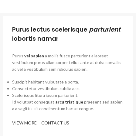
Purus lectus scelerisque
parturient
lobortis namar
Purus
vel sapien
a mollis fusce parturient a laoreet
vestibulum purus ullamcorper tellus ante at duira convallis
ac vel a vestibulum sem ridiculus sapien.
Suscipit habitant vulputate a porta.
Consectetur vestibulum cubilia acc.
Scelerisque litora ipsum parturient.
Id volutpat consequat
arcu tristique
praesent sed sapien
a a sagittis sit condimentum hac ut congue.
VIEW MORE
CONTACT US