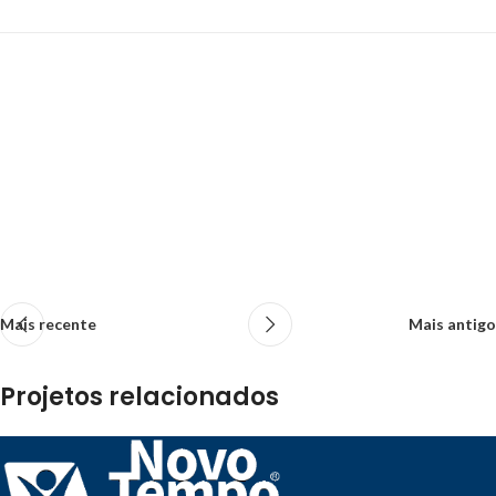
Mais recente
Mais antigo
Projetos relacionados
Et vestibulum quis a suspendisse
Decor