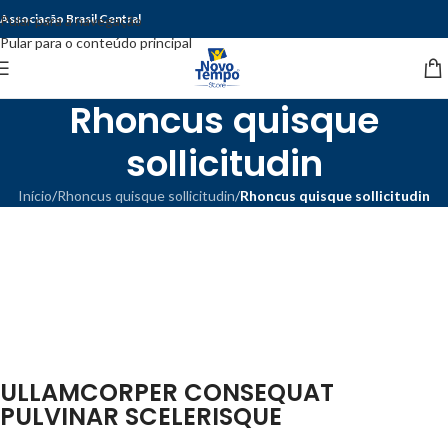
Associação Brasil Central
Pular para a navegação
Pular para o conteúdo principal
Rhoncus quisque
sollicitudin
Início
/
Rhoncus quisque sollicitudin
/
Rhoncus quisque sollicitudin
ULLAMCORPER CONSEQUAT
PULVINAR SCELERISQUE