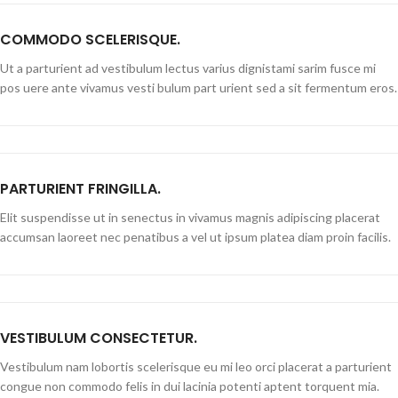
COMMODO SCELERISQUE.
Ut a parturient ad vestibulum lectus varius dignistami sarim fusce mi
pos uere ante vivamus vesti bulum part urient sed a sit fermentum eros.
PARTURIENT FRINGILLA.
Elit suspendisse ut in senectus in vivamus magnis adipiscing placerat
accumsan laoreet nec penatibus a vel ut ipsum platea diam proin facilis.
VESTIBULUM CONSECTETUR.
Vestibulum nam lobortis scelerisque eu mi leo orci placerat a parturient
congue non commodo felis in dui lacinia potenti aptent torquent mia.