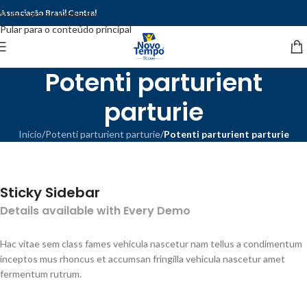
Associação Brasil Central
Pular para a navegação
Pular para o conteúdo principal
Potenti parturient
parturie
Início
/
Potenti parturient parturie
/
Potenti parturient parturie
Sticky Sidebar
Details available with Every Demo
Hac vitae sem class fames vehicula nascetur nam tellus a condimentum
inceptos mus rhoncus et accumsan fringilla vehicula nascetur amet
fermentum rutrum.