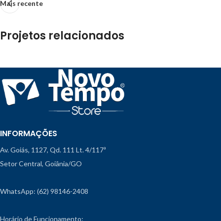
Mais recente
Projetos relacionados
Imperdiet mauris a nontin
Accessories
INFORMAÇÕES
Av. Goiás, 1127, Qd. 111 Lt. 4/117ª
Setor Central, Goiânia/GO
WhatsApp: (62) 98146-2408
Horário de Funcionamento: