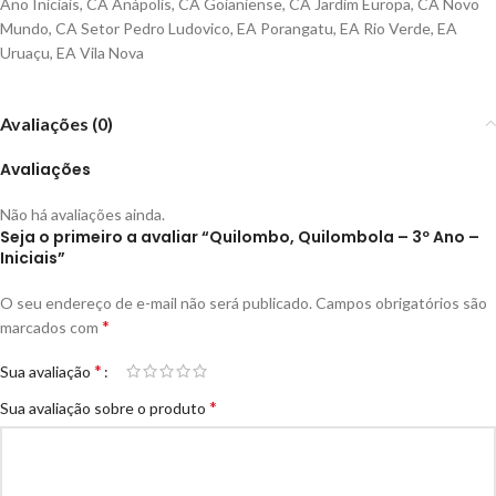
Ano Iniciais
,
CA Anápolis
,
CA Goianiense
,
CA Jardim Europa
,
CA Novo
Mundo
,
CA Setor Pedro Ludovico
,
EA Porangatu
,
EA Rio Verde
,
EA
Uruaçu
,
EA Vila Nova
Avaliações (0)
Avaliações
Não há avaliações ainda.
Seja o primeiro a avaliar “Quilombo, Quilombola – 3º Ano –
Iniciais”
O seu endereço de e-mail não será publicado.
Campos obrigatórios são
*
marcados com
*
Sua avaliação
*
Sua avaliação sobre o produto