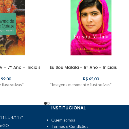
 – 7º Ano – Iniciais
Eu Sou Malala – 9º Ano – Iniciais
99,00
R$
65,00
ilustrativas*
*Imagens meramente ilustrativas*
INSTITUCIONAL
111 Lt. 4/117ª
Quem somos
ia/GO
Termos e Condições