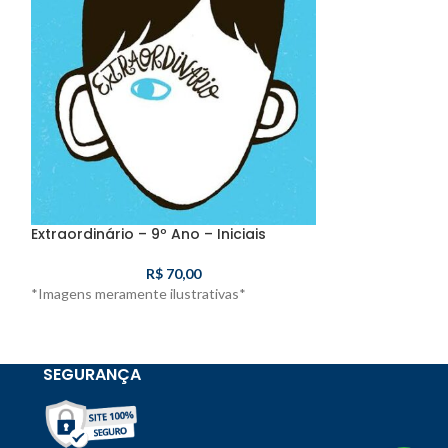
Extraordinário – 9º Ano – Iniciais
Histórias de Ti
Iniciais
R$
70,00
*Imagens meramente ilustrativas*
*Imagens meramen
SEGURANÇA