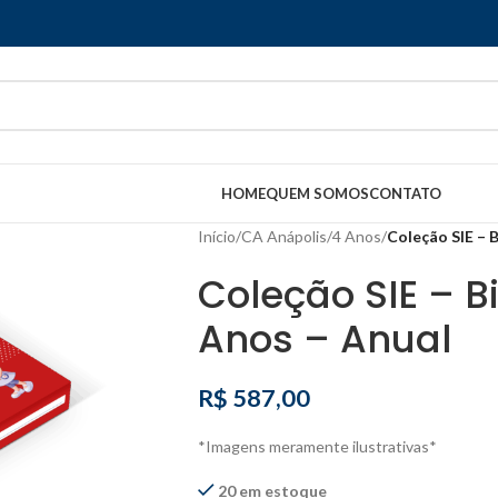
HOME
QUEM SOMOS
CONTATO
Início
/
CA Anápolis
/
4 Anos
/
Coleção SIE – B
Coleção SIE – Bi
Anos – Anual
R$
587,00
*Imagens meramente ilustrativas*
20 em estoque