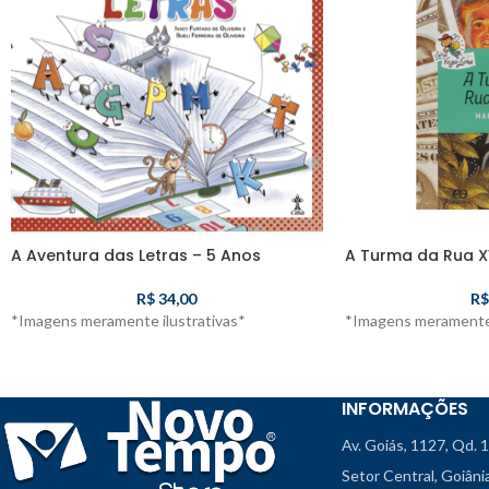
A Aventura das Letras – 5 Anos
A Turma da Rua XV
R$
34,00
R$
*Imagens meramente ilustrativas*
*Imagens meramente 
INFORMAÇÕES
Av. Goiás, 1127, Qd. 
Setor Central, Goiân