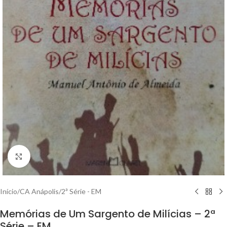
Clique para ampliar
Início
/
CA Anápolis
/
2ª Série - EM
Memórias de Um Sargento de Milícias – 2ª
Série – EM