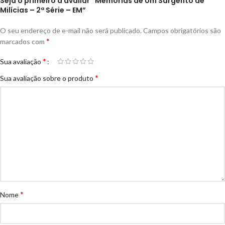
Seja o primeiro a avaliar “Memórias de Um Sargento de
Milícias – 2ª Série – EM”
O seu endereço de e-mail não será publicado.
Campos obrigatórios são
*
marcados com
*
Sua avaliação
*
Sua avaliação sobre o produto
*
Nome