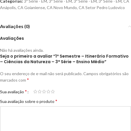
Categorias:
3ª Série - EM
,
3ª Série - EM
,
3ª Série - EM
,
3ª Série - EM
,
CA
Anápolis
,
CA Goianiense
,
CA Novo Mundo
,
CA Setor Pedro Ludovico
Avaliações (0)
Avaliações
Não há avaliações ainda.
Seja o primeiro a avaliar “1º Semestre – Itinerário Formativo
– Ciências da Natureza – 3ª Série – Ensino Médio”
O seu endereço de e-mail não será publicado.
Campos obrigatórios são
*
marcados com
*
Sua avaliação
*
Sua avaliação sobre o produto