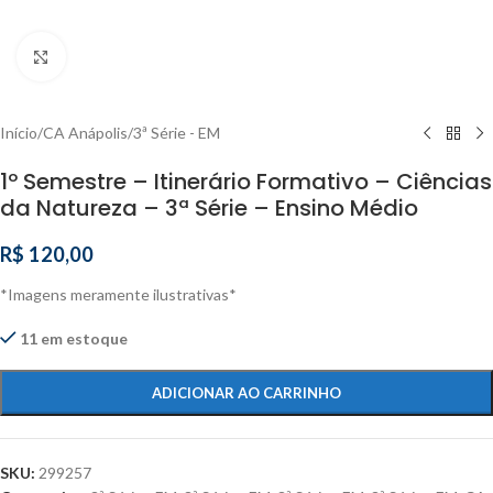
Clique para ampliar
Início
/
CA Anápolis
/
3ª Série - EM
1º Semestre – Itinerário Formativo – Ciências
da Natureza – 3ª Série – Ensino Médio
R$
120,00
*Imagens meramente ilustrativas*
11 em estoque
ADICIONAR AO CARRINHO
SKU:
299257