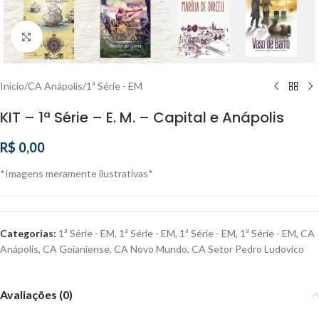
Clique para ampliar
Início
/
CA Anápolis
/
1ª Série - EM
KIT – 1ª Série – E. M. – Capital e Anápolis
R$
0,00
*Imagens meramente ilustrativas*
Categorias:
1ª Série - EM
,
1ª Série - EM
,
1ª Série - EM
,
1ª Série - EM
,
CA
Anápolis
,
CA Goianiense
,
CA Novo Mundo
,
CA Setor Pedro Ludovico
Avaliações (0)